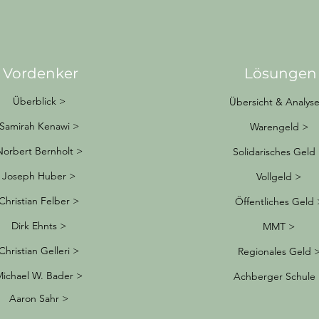
Vordenker
Lösungen
Überblick >
Übersicht & Analys
Samirah Kenawi >
Warengeld >
Norbert Bernholt >
Solidarisches Geld
Joseph Huber >
Vollgeld >
Christian Felber >
Öffentliches Geld 
Dirk Ehnts >
MMT >
Christian Gelleri >
Regionales Geld 
ichael W. Bader >
Achberger Schule
Aaron Sahr >