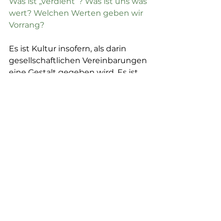
Was ist „verdient“? Was ist uns was 
wert? Welchen Werten geben wir 
Vorrang?
Es ist Kultur insofern, als darin 
gesellschaftlichen Vereinbarungen 
eine Gestalt gegeben wird. Es ist 
eine Technik insofern, als das 
Rechnen und Zählen, das 
Verrechnen und Vergleichen ein 
hilfreiches Mittel für den 
kulturellen Zweck ist und das 
Zusammenleben und erleichtert 
und weiterentwickelt.