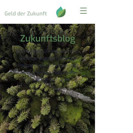
Geld
der Zukunft
Zukunftsblog
ier findest Du aktuelle und
H
wichtige Blogbeiträge mit
Perspektiven rund um das
Geld und seine Möglichkeiten
für das Gemeinwohl.